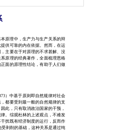
系
基本原理中，生产力与生产关系的辩
此提供可靠的内在依据。然而，在运
因，主要在于对原理的不求甚解、没
关系原理的经典著作，全面梳理恩格
的正面的原理性结论，有助于人们做
73）中基于原则即自然规律对社会
活，都要受到最一般的自然规律的支
。因此，只有取消政治国家的干预，
规律。综观杜林的上述观点，不难发
不干扰既有经济制度的运行，反而作
他受剥削的基础，这种关系是通过纯