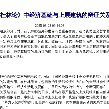
杜林论》中经济基础与上层建筑的辩证关
2025-08-22 09:44:08
组成部分，对于认识和把握外部世界有着重要作用。在马克思主义哲学
，是人们在考察社会基本面貌及发展方向时反复提及并运用的，能够为
一定程度上存在主观化、片面化、教条化、形式化等错误倾向。究其原
同原理相关的具体实际等。由此，回到揭示出经济基础与上层建筑辩证
暴力论，包括其所谓的暴力目的说、暴力本原说、暴力危害说，所得出
改造世界的活动。
济学”的理论基石与逻辑起点。他在《国民经济学和社会经济学教程》（18
的决定作用。在杜林看来，包括政治生活和经济生活在内的全部社会生
首要地位，经济生活是次要的，并且只作为政治生活的一个断面而存在
关系结合在一起的所有制的干涉，才能在最严格意义上找到经济的自然
何实质的东西。事实上，在资本主义社会中，统治阶级的政治暴力非但
：“暴力仅仅保护剥削，但是并不造成剥削；资本和雇佣劳动的关系才是
的。”