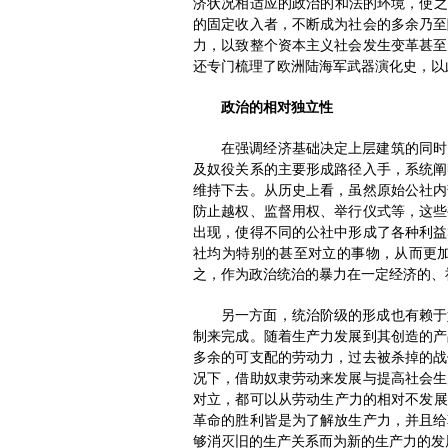
济状况相适应的政治的和法的环境，使之
的固定收入者，不断成为社会的多余乃至
力，以致整个资本主义社会发生变革甚至
还专门梳理了欧洲陆海军武器演化史，以
政治的相对独立性
在强调经济基础决定上层建筑的同时
及奴役关系的主要形成路径入手，系统阐
维持下去。从历史上看，虽然原始公社内
防止越权、监督用权、举行仪式等，这些
出现，使得不同的公社中形成了各种利益
社均为特别的甚至对立的事物，从而更加
之，作为政治统治的暴力在一定经济的、
另一方面，统治阶级的形成也有赖于
制来完成。随着生产力发展到其创造的产
多余的可支配的劳动力，过去被杀掉的战
况下，借助奴隶劳动来发展与提高社会生
对立，都可以从劳动生产力的相对不发展
革命的胜利皆是为了解放生产力，并且给
够消灭旧的生产关系而为新的生产力的发