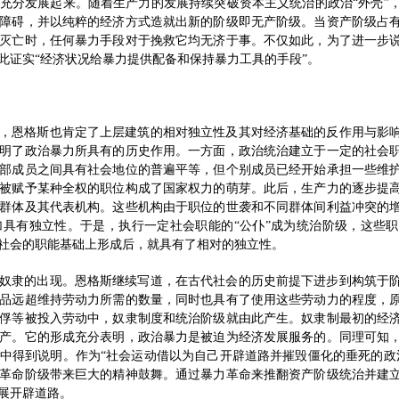
充分发展起来。随着生产力的发展持续突破资本主义统治的政治“外壳”
障碍，并以纯粹的经济方式造就出新的阶级即无产阶级。当资产阶级占
灭亡时，任何暴力手段对于挽救它均无济于事。不仅如此，为了进一步
此证实“经济状况给暴力提供配备和保持暴力工具的手段”。
，恩格斯也肯定了上层建筑的相对独立性及其对经济基础的反作用与影
明了政治暴力所具有的历史作用。一方面，政治统治建立于一定的社会
部成员之间具有社会地位的普遍平等，但个别成员已经开始承担一些维
被赋予某种全权的职位构成了国家权力的萌芽。此后，生产力的逐步提
群体及其代表机构。这些机构由于职位的世袭和不同群体间利益冲突的
具有独立性。于是，执行一定社会职能的“公仆”成为统治阶级，这些
社会的职能基础上形成后，就具有了相对的独立性。
奴隶的出现。恩格斯继续写道，在古代社会的历史前提下进步到构筑于
品远超维持劳动力所需的数量，同时也具有了使用这些劳动力的程度，
俘等被投入劳动中，奴隶制度和统治阶级就由此产生。奴隶制最初的经
产。它的形成充分表明，政治暴力是被迫为经济发展服务的。同理可知
中得到说明。作为“社会运动借以为自己开辟道路并摧毁僵化的垂死的政
革命阶级带来巨大的精神鼓舞。通过暴力革命来推翻资产阶级统治并建
展开辟道路。