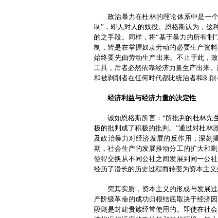
政治暴力在杜林的理论体系中是一个
制”，即人对人的奴役。恩格斯认为，这
的之手段。同样，将“基于暴力的所有制
制，皆是在掌握奴隶劳动的必要生产资料
始终要先由劳动生产出来。不止于此，政
工具，后者必然依靠经济力量生产出来。
和被剥削者在任何时代都比统治者和剥削
经济利益与经济力量的决定性
诚如恩格斯所言：“所批判的杜林先
极的批判成了积极的批判。”通过对杜林
及政治暴力对经济发展的反作用，深刻
期，社会生产的发展推动分工的扩大和剩
使得交换从不同公社之间发展到同一公社
经历了漫长的历史过程而转变为资本主义
究其实质，资本主义的形成与发展过
产阶级革命的成功归根结底取决于经济因
段则是封建贵族经常使用的。即使在社会