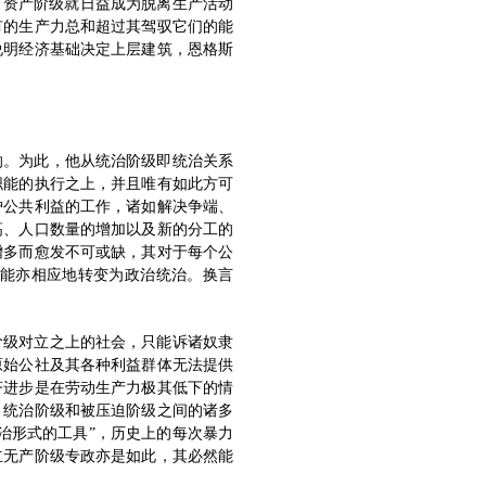
，资产阶级就日益成为脱离生产活动
有的生产力总和超过其驾驭它们的能
说明经济基础决定上层建筑，恩格斯
响。为此，他从统治阶级即统治关系
职能的执行之上，并且唯有如此方可
护公共利益的工作，诸如解决争端、
高、人口数量的增加以及新的分工的
增多而愈发不可或缺，其对于每个公
职能亦相应地转变为政治统治。换言
阶级对立之上的社会，只能诉诸奴隶
原始公社及其各种利益群体无法提供
济进步是在劳动生产力极其低下的情
，统治阶级和被压迫阶级之间的诸多
治形式的工具”，历史上的每次暴力
立无产阶级专政亦是如此，其必然能