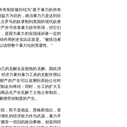
所有制皆被归结为“基于暴力的所有
利益方为目的，政治暴力只是达到目
从古罗马的奴隶制到美国的现代奴隶
财产亦可依靠暴力掠夺而得，但它们
量，是因为暴力的实现须诉诸一定的
动作用的史实比比皆是。“被统治者
以说明整个暴力论的荒谬性。”
自己的见解去反驳他的见解。因此消
、经济力量对暴力工具的支配作用以
财产的产生可以追溯到原始公社时
配制走向终结；同时，分工的扩大又
的商品生产在瓦解了土地公有制后，
雇佣劳动制度的产生。
手段，而不是相反。恩格斯指出，资
断增长的经济权力作为武器，暴力手
于摒弃一切旧的政治事物，创造同经