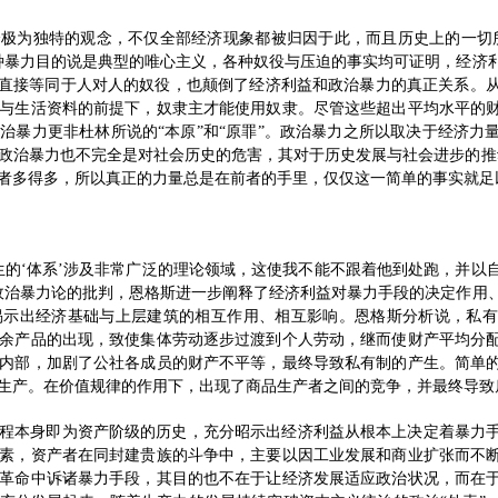
极为独特的观念，不仅全部经济现象都被归因于此，而且历史上的一切
种暴力目的说是典型的唯心主义，各种奴役与压迫的事实均可证明，经济
”直接等同于人对人的奴役，也颠倒了经济利益和政治暴力的真正关系。
与生活资料的前提下，奴隶主才能使用奴隶。尽管这些超出平均水平的
治暴力更非杜林所说的“本原”和“原罪”。政治暴力之所以取决于经济力
政治暴力也不完全是对社会历史的危害，其对于历史发展与社会进步的推
者多得多，所以真正的力量总是在前者的手里，仅仅这一简单的事实就足
生的‘体系’涉及非常广泛的理论领域，这使我不能不跟着他到处跑，并以
政治暴力论的批判，恩格斯进一步阐释了经济利益对暴力手段的决定作用
揭示出经济基础与上层建筑的相互作用、相互影响。恩格斯分析说，私有
余产品的出现，致使集体劳动逐步过渡到个人劳动，继而使财产平均分
内部，加剧了公社各成员的财产不平等，最终导致私有制的产生。简单
生产。在价值规律的作用下，出现了商品生产者之间的竞争，并最终导致
程本身即为资产阶级的历史，充分昭示出经济利益从根本上决定着暴力
素，资产者在同封建贵族的斗争中，主要以因工业发展和商业扩张而不
革命中诉诸暴力手段，其目的也不在于让经济发展适应政治状况，而在