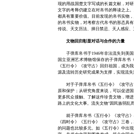
现的用战国楚文字写成的长篇文献，对研
文字的考释仍建立在对帛书的释读之上。
都具有重要价值。目前发现的帛书实物，
的帛书实物，对考察古代帛书的形态具有
传说、天文历法、择日禁忌、天人感应、
文物回归彰显对话与合作的力量
子弹库帛书于1946年非法流失到
国立亚洲艺术博物馆保存的子弹库帛书
《五行令》《攻守占》回归祖国，成为我
源及流转历史研究成果为支撑，实现流失
对于子弹库帛书《五行令》《攻守占
原和保护；从研究角度来说，可以促进国
更多民众接触、了解这件珍贵文物，增进
路上的文化大事。流失文物“因民族弱乱
就子弹库帛书《五行令》《攻守占》
《四时令》《五行令》《攻守占》三卷，
的问题也比较多元。如《五行令》中出现