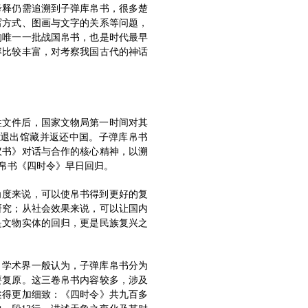
考释仍需追溯到子弹库帛书，很多楚
写方式、图画与文字的关系等问题，
的唯一一批战国帛书，也是时代最早
容比较丰富，对考察我国古代的神话
性文件后，国家文物局第一时间对其
退出馆藏并返还中国。子弹库帛书
议书》对话与合作的核心精神，以溯
帛书《四时令》早日回归。
角度来说，可以使帛书得到更好的复
研究；从社会效果来说，可以让国内
是文物实体的回归，更是民族复兴之
，学术界一般认为，子弹库帛书分为
要复原。这三卷帛书内容较多，涉及
述得更加细致：《四时令》共九百多