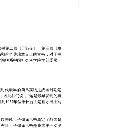
帛书第二卷《五行令》、第三卷《攻
书和首个典籍意义上的古书，对于中
时间联系中国社会科学院学部委员、
现时代最早的简帛实物是战国时期楚
畴，因此我们说，“这是最早发现的典
到1957年信阳长台关楚墓才出土写
角度来说，子弹库帛书奠定了战国楚
料有限。子弹库帛书是我国第一次发