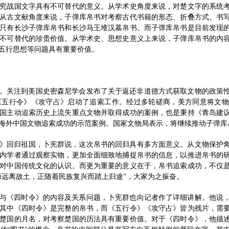
究战国文字具有不可替代的意义。从学术史角度来说，对楚文字的系统
从古文献角度来说，子弹库帛书对考察古代书籍的形态、折叠方式、书
只有长沙子弹库帛书和长沙马王堆汉墓帛书。而子弹库帛书是目前发现
不可替代的珍贵价值。从学术史、思想史意义上来说，子弹库帛书的内
五行思想等问题具有重要价值。
美国。关注到美国史密森尼学会发布了关于返还非道德方式获取文物的政策
《五行令》《攻守占》启动了追索工作。经过多轮磋商，美方同意将文物
国主动追索历史上流失重点文物并取得成功的案例，也是秉持《青岛建
海外中国文物追索成功的示范案例。国家文物局表示，将继续推动子弹库
》回归祖国，卜宪群说，这次帛书的回归具有多方面意义。从文物保护
内学者通过观察实物，更加全面细致地捕捉帛书的信息，以推进帛书的
对中国传统文化的认识。而更为重要的意义在于，帛书追索成功，不仅
而远离故土，正随着民族复兴而踏上归途”，大家为之振奋。
与《四时令》的内容及关系问题，卜宪群也向记者作了详细讲解。他说
其中《四时令》是完整的帛书，而《五行令》《攻守占》皆为残片，需
楚国的月名，对考察楚国的历法具有重要价值。对于《四时令》，他描