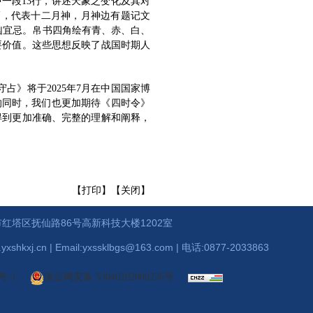
一段13行，讲述天象之变化及其对
幅，代表十二月神，月神边有题记文
凶宜忌。帛书四角绘有青、赤、白、
要价值。这些思想反映了战国时期人
占》将于2025年7月在中国国家博
的同时，我们也更加期待《四时令》
得到更加准确、完整的理解和阐释，
【打印
】【
关闭
】
红塔区抚仙路86号高新科技大楼1202室
xshkxj.cn | Email:yxssklbgs@163.com | 电话:0877-2033863
号-1
滇公网安备 53040202000256号