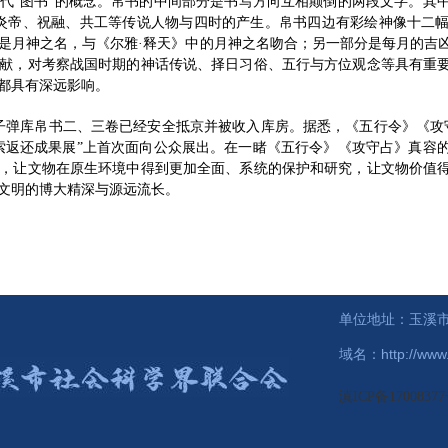
代“图书”的概念。帛书的中间部分是书写方向互相颠倒的两段文字。其中
炎帝、祝融、共工等传说人物与四时的产生。帛书四边有彩绘神像十二
是月神之名，与《尔雅·释天》中的月神之名吻合；另一部分是每月的吉
献，对考察战国时期的神话传说、择日习俗、五行与方位观念等具有重
都具有深远影响。
子弹库帛书二、三卷已经安全抵京并被收入库房。据悉，《五行令》《攻守
索返还成果展”上首次面向公众展出。在一睹《五行令》《攻守占》真容
，让文物在原生环境中得到更加全面、系统的保护和研究，让文物价值
文明的博大精深与源远流长。
单位地址：玉溪市
域名：http://www.y
滇ICP备17008377