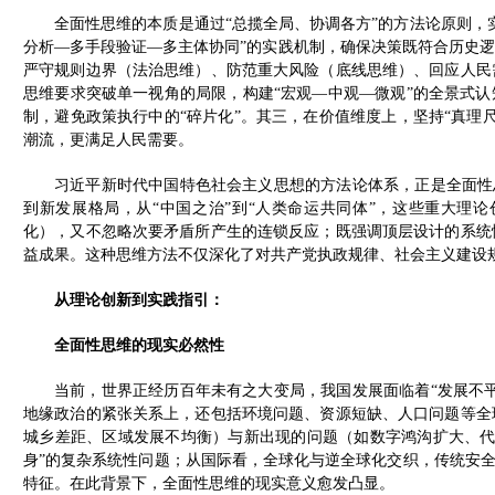
全面性思维的本质是通过“总揽全局、协调各方”的方法论原则，
分析—多手段验证—多主体协同”的实践机制，确保决策既符合历史
严守规则边界（法治思维）、防范重大风险（底线思维）、回应人民
思维要求突破单一视角的局限，构建“宏观—中观—微观”的全景式认
制，避免政策执行中的“碎片化”。其三，在价值维度上，坚持“真理
潮流，更满足人民需要。
习近平新时代中国特色社会主义思想的方法论体系，正是全面性思
到新发展格局，从“中国之治”到“人类命运共同体”，这些重大理
化），又不忽略次要矛盾所产生的连锁反应；既强调顶层设计的系统
益成果。这种思维方法不仅深化了对共产党执政规律、社会主义建设
从理论创新到实践指引：
全面性思维的现实必然性
当前，世界正经历百年未有之大变局，我国发展面临着“发展不平
地缘政治的紧张关系上，还包括环境问题、资源短缺、人口问题等全
城乡差距、区域发展不均衡）与新出现的问题（如数字鸿沟扩大、代
身”的复杂系统性问题；从国际看，全球化与逆全球化交织，传统安全
特征。在此背景下，全面性思维的现实意义愈发凸显。