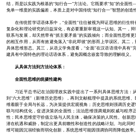
结，而是以实践为根基的“知行合一”方法论。它既要求“知”的全面性
免单一维度的实践偏差，本质上是对中国传统“知行合一”智慧的创造
在传统哲学话语体系中，“全面性”往往被视为辩证思维的衍生
复杂化和理论研究的日益深化，有必要重新审视这一认知。其一，辩
联系与发展，却天然带有“抓主要矛盾”的实践倾向；而全面性思维
的相互作用，从而有效避免落入“非此即彼”的形而上学误区。其二
具体思维形态。其三，从语义学角度看，“全面”在汉语语境中具有“
建具有中国特色的理论话语体系，避免因概念嵌套导致的理解歧义。
从具体方法到方法论体系：
全面性思维的统摄性建构
习近平总书记在治国理政实践中提出了一系列具体思维方法：从
到“六大思维”（新增历史思维），再到文献梳理中提及的系统思维
维着眼于全局与长远，为决策提供宏观视角；历史思维则强调历史逻
联与结构优化，促进决策的全面性；法治思维强调规则权威与程序
性；民本思维坚守价值立场与人民主体，确保决策的人民性。创新思
潜在机遇和威胁，制定出更具前瞻性和创造性的战略计划。与此同时
维可能因沉溺经验而弱化创新，系统思维可能因强调协同而降低效率