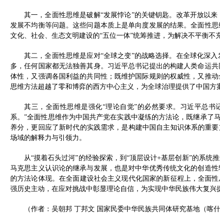
其一，全面性思维是破解“发展悖论”的关键钥匙。改革开放以
发展不均衡等问题。这些问题本质上是单向度发展的结果。全面性思
文化、社会、生态文明建设的“五位一体”统筹推进，为解决不平衡不
其二，全面性思维是应对“全球之变”的战略选择。在全球化深
多，任何国家都无法独善其身。习近平总书记提出的构建人类命运共
体性，又强调各国利益的共同性；既维护国际规则的权威性，又推动
思维方法超越了零和博弈的西方中心主义，为全球治理提供了中国方
其三，全面性思维是强化“理论自觉”的必然要求。习近平总书
系。”全面性思维作为中国共产党在实践中凝练的方法论，既继承了马
养分，更回应了新时代的实践需求，是构建中国自主知识体系的重要
场域的解释力与引领力。
从“摸着石头过河”的经验探索，到“顶层设计+基层创新”的系
马克思主义认识论的继承与发展，也是对中华优秀传统文化的创造性
的方法论体现。在全面建设社会主义现代化国家的新征程上，全面性
强历史主动，在应对挑战中彰显理论自信，为实现中华民族伟大复兴
（作者：吴朝邦 丁邦文 国家民委中华民族共同体研究基地（喀