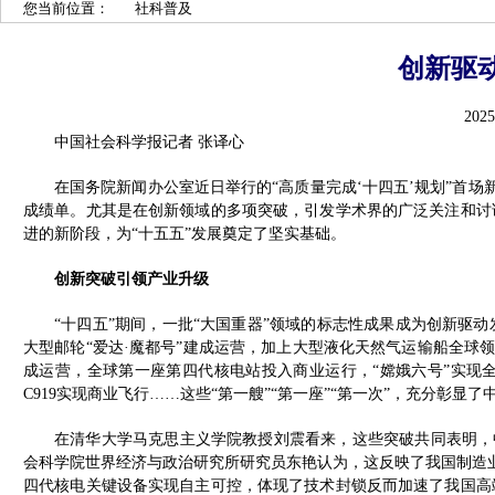
您当前位置：
社科普及
创新驱
2025
中国社会科学报记者 张译心
在国务院新闻办公室近日举行的“高质量完成‘十四五’规划”首场
成绩单。尤其是在创新领域的多项突破，引发学术界的广泛关注和讨
进的新阶段，为“十五五”发展奠定了坚实基础。
创新突破引领产业升级
“十四五”期间，一批“大国重器”领域的标志性成果成为创新驱
大型邮轮“爱达·魔都号”建成运营，加上大型液化天然气运输船全球领
成运营，全球第一座第四代核电站投入商业运行，“嫦娥六号”实现
C919实现商业飞行……这些“第一艘”“第一座”“第一次”，充分彰显
在清华大学马克思主义学院教授刘震看来，这些突破共同表明，中
会科学院世界经济与政治研究所研究员东艳认为，这反映了我国制造业由
四代核电关键设备实现自主可控，体现了技术封锁反而加速了我国高