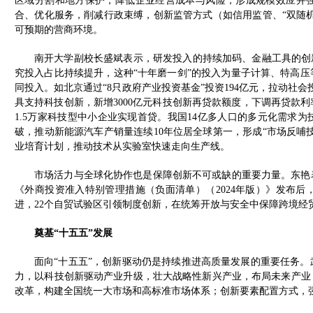
区域分割和地方保护，降低企业经营成本与风险，形成规模效应并强
合、优化服务，削减行政束缚，创新监管方式（如信用监管、“双随机
可预期的营商环境。
南开大学副校长盛斌表示，研发投入的持续加码、金融工具的创
究投入占比持续提升，这种“十年磨一剑”的投入为量子计算、特高
同投入。如北京通过“8只政府产业投资基金”投资194亿元，拉动社
具支持科技创新，新增3000亿元科技创新再贷款额度，下调再贷款利率0
1.5万家科技型中小企业实现首贷。我国14亿多人口的多元化需求
破，推动新能源汽车产销量连续10年位居全球第一，形成“市场反哺
业培育计划，推动技术从实验室快速走向生产线。
市场活力与全球化协作也是保障创新不可或缺的重要力量。东艳
《外商投资准入特别管理措施（负面清单）（2024年版）》发布后
进，22个自贸试验区引领制度创新，在统筹开放与安全中保障跨境经
奠基“十五五”发展
面向“十五五”，创新驱动仍是持续推进高质量发展的重要任务
力，以科技创新驱动产业升级，壮大战略性新兴产业，布局未来产业
改革，构建全国统一大市场和高标准市场体系；创新要素配置方式，