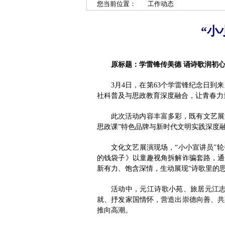
您当前位置：
工作动态
“小
原标题：学雷锋传美德 诵诗歌润初心
3月4日，在第63个学雷锋纪念日到
社科普及与思政教育深度融合，让青春力
此次活动内容丰富多彩，既有文艺展
思政课”特色品牌与新时代文明实践深度
文化文艺展演现场，“小小宣讲员”
的钱袋子》以童趣视角拆解诈骗套路，通
新有力、饱含深情，生动展现“诗歌里的
活动中，元江诗歌小苑、旅居元江
就、抒发家国情怀，营造出崇德向善、共
推向高潮。