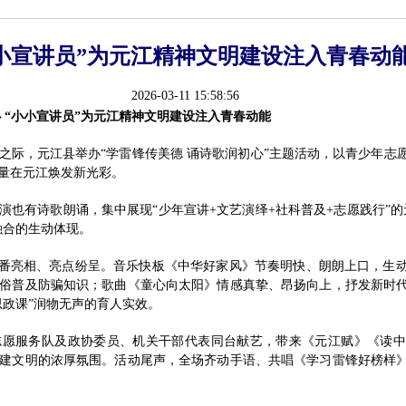
小宣讲员”为元江精神文明建设注入青春动
2026-03-11 15:58:56
 “小小宣讲员”为元江精神文明建设注入青春动能
来之际，元江县举办“学雷锋传美德 诵诗歌润初心”主题活动，以青少年
量在元江焕发新光彩。
演也有诗歌朗诵，集中展现“少年宣讲+文艺演绎+社科普及+志愿践行”的
融合的生动体现。
轮番亮相、亮点纷呈。音乐快板《中华好家风》节奏明快、朗朗上口，生
俗普及防骗知识；歌曲《童心向太阳》情感真挚、昂扬向上，抒发新时
思政课”润物无声的育人实效。
志愿服务队及政协委员、机关干部代表同台献艺，带来《元江赋》《读中
建文明的浓厚氛围。活动尾声，全场齐动手语、共唱《学习雷锋好榜样