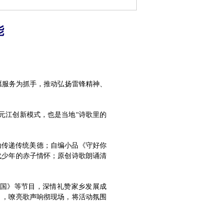
能
志愿服务为抓手，推动弘扬雷锋精神、
元江创新模式，也是当地“诗歌里的
动传递传统美德；自编小品《守好你
代少年的赤子情怀；原创诗歌朗诵清
国》等节目，深情礼赞家乡发展成
》，嘹亮歌声响彻现场，将活动氛围