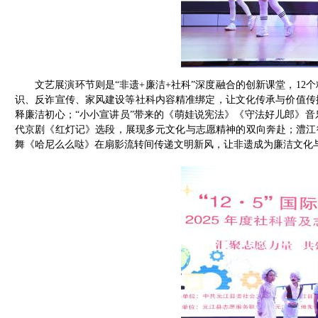
文艺展演环节则是“非遗+廉洁+社科”深度融合的创新课堂，1
识、反诈宣传、家风建设等社科内容精准绑定，让文化传承与价值传
释廉洁初心；“小小宣讲员”带来的《萌娃说宪法》《守法好儿郎》
代京剧《红灯记》选段，展现多元文化与志愿精神的双向奔赴；澧江
舞《哈尼么么哒》在扇影流转间传递文明新风，让非遗成为廉洁文化与