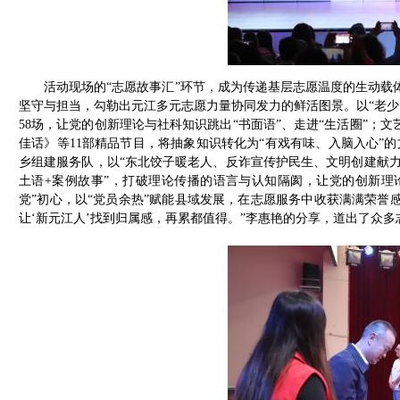
活动现场的“志愿故事汇”环节，成为传递基层志愿温度的生动载
坚守与担当，勾勒出元江多元志愿力量协同发力的鲜活图景。以“老少同
58场，让党的创新理论与社科知识跳出“书面语”、走进“生活圈”；
佳话》等11部精品节目，将抽象知识转化为“有戏有味、入脑入心”
乡组建服务队，以“东北饺子暖老人、反诈宣传护民生、文明创建献力
土语+案例故事”，打破理论传播的语言与认知隔阂，让党的创新理
党”初心，以“党员余热”赋能县域发展，在志愿服务中收获满满荣誉
让‘新元江人’找到归属感，再累都值得。”李惠艳的分享，道出了众